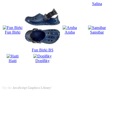
Salina
Fun Birki
Aruba
Sansibar
Fun Birki BS
Haiti
Doplňky
Try the
JavaScript Graphics Library
!