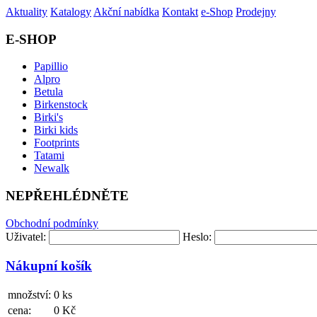
Aktuality
Katalogy
Akční nabídka
Kontakt
e-Shop
Prodejny
E-SHOP
Papillio
Alpro
Betula
Birkenstock
Birki's
Birki kids
Footprints
Tatami
Newalk
NEPŘEHLÉDNĚTE
Obchodní podmínky
Uživatel:
Heslo:
Nákupní košík
množství:
0 ks
cena:
0 Kč