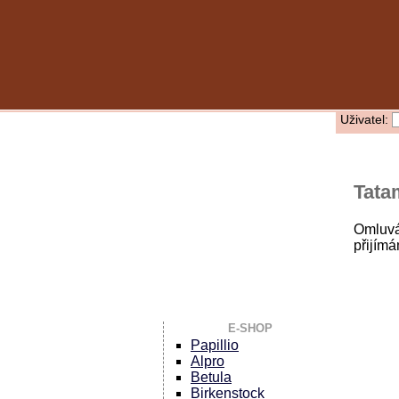
Uživatel:
Tata
Omluvá
přijím
E-SHOP
Papillio
Alpro
Betula
Birkenstock