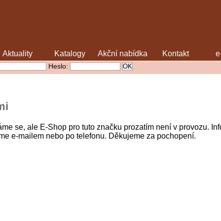
Aktuality
Katalogy
Akční nabídka
Kontakt
e
Heslo:
mi
me se, ale E-Shop pro tuto značku prozatím není v provozu. 
áme e-mailem nebo po telefonu. Děkujeme za pochopení.