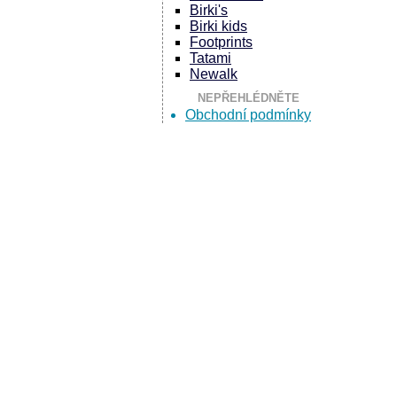
Birki's
Birki kids
Footprints
Tatami
Newalk
NEPŘEHLÉDNĚTE
Obchodní podmínky